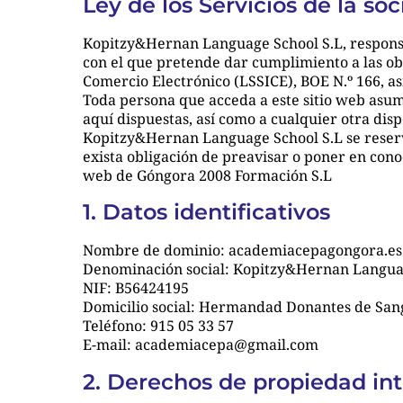
Ley de los Servicios de la so
Kopitzy&Hernan Language School S.L, responsa
con el que pretende dar cumplimiento a las obl
Comercio Electrónico (LSSICE), BOE N.º 166, así
Toda persona que acceda a este sitio web asum
aquí dispuestas, así como a cualquier otra disp
Kopitzy&Hernan Language School S.L se reserva
exista obligación de preavisar o poner en cono
web de Góngora 2008 Formación S.L
1. Datos identificativos
Nombre de dominio: academiacepagongora.es
Denominación social: Kopitzy&Hernan Langua
NIF: B56424195
Domicilio social: Hermandad Donantes de San
Teléfono: 915 05 33 57
E-mail: academiacepa@gmail.com
2. Derechos de propiedad inte