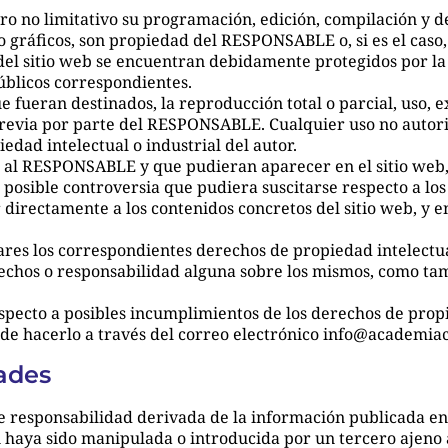
pero no limitativo su programación, edición, compilación y
/o gráficos, son propiedad del RESPONSABLE o, si es el caso
s del sitio web se encuentran debidamente protegidos por l
públicos correspondientes.
 fueran destinados, la reproducción total o parcial, uso, e
 previa por parte del RESPONSABLE. Cualquier uso no auto
dad intelectual o industrial del autor.
nos al RESPONSABLE y que pudieran aparecer en el sitio web,
 posible controversia que pudiera suscitarse respecto a 
irectamente a los contenidos concretos del sitio web, y en 
res los correspondientes derechos de propiedad intelectua
derechos o responsabilidad alguna sobre los mismos, como t
specto a posibles incumplimientos de los derechos de propi
uede hacerlo a través del correo electrónico info@academi
dades
 responsabilidad derivada de la información publicada en
haya sido manipulada o introducida por un tercero ajeno a