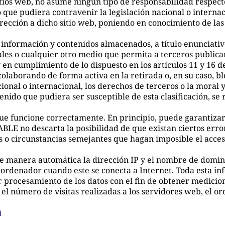
itios web, no asume ningún tipo de responsabilidad respect
 que pudiera contravenir la legislación nacional o internaci
irección a dicho sitio web, poniendo en conocimiento de la
formación y contenidos almacenados, a título enunciativo 
ales o cualquier otro medio que permita a terceros public
cumplimiento de lo dispuesto en los artículos 11 y 16 de 
colaborando de forma activa en la retirada o, en su caso, 
ional o internacional, los derechos de terceros o la moral 
enido que pudiera ser susceptible de esta clasificación, se
ue funcione correctamente. En principio, puede garantizar
ABLE no descarta la posibilidad de que existan ciertos err
s o circunstancias semejantes que hagan imposible el acces
e manera automática la dirección IP y el nombre de dominio
denador cuando este se conecta a Internet. Toda esta inf
or procesamiento de los datos con el fin de obtener medici
 número de visitas realizadas a los servidores web, el orde
n