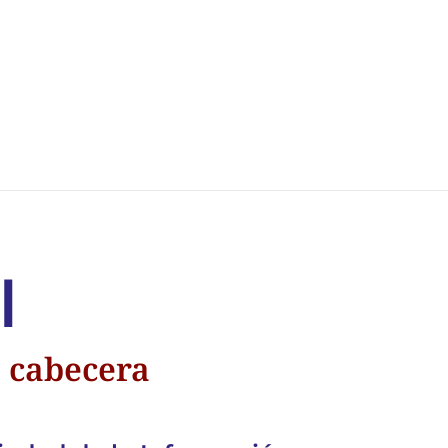
l
e cabecera