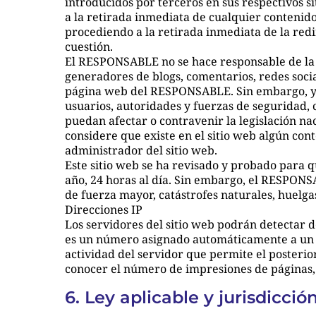
introducidos por terceros en sus respectivos s
a la retirada inmediata de cualquier contenido
procediendo a la retirada inmediata de la red
cuestión.
El RESPONSABLE no se hace responsable de la in
generadores de blogs, comentarios, redes soci
página web del RESPONSABLE. Sin embargo, y en 
usuarios, autoridades y fuerzas de seguridad, 
puedan afectar o contravenir la legislación nac
considere que existe en el sitio web algún cont
administrador del sitio web.
Este sitio web se ha revisado y probado para q
año, 24 horas al día. Sin embargo, el RESPONS
de fuerza mayor, catástrofes naturales, huelga
Direcciones IP
Los servidores del sitio web podrán detectar d
es un número asignado automáticamente a un or
actividad del servidor que permite el posteri
conocer el número de impresiones de páginas, el
6. Ley aplicable y jurisdicció