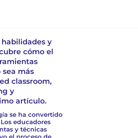
 habilidades y
cubre cómo el
rramientas
o sea más
ped classroom,
ng y
imo artículo.
gía se ha convertido
a. Los educadores
tas y técnicas
vo el proceso de