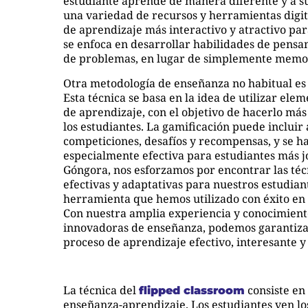
estudiante aprende de manera diferente y a su 
una variedad de recursos y herramientas digit
de aprendizaje más interactivo y atractivo par
se enfoca en desarrollar habilidades de pensam
de problemas, en lugar de simplemente memor
Otra metodología de enseñanza no habitual es 
Esta técnica se basa en la idea de utilizar ele
de aprendizaje, con el objetivo de hacerlo más
los estudiantes. La gamificación puede incluir
competiciones, desafíos y recompensas, y se 
especialmente efectiva para estudiantes más 
Góngora, nos esforzamos por encontrar las té
efectivas y adaptativas para nuestros estudiant
herramienta que hemos utilizado con éxito en 
Con nuestra amplia experiencia y conocimiento
innovadoras de enseñanza, podemos garantizar
proceso de aprendizaje efectivo, interesante y
La técnica del
consiste en
flipped classroom
enseñanza-aprendizaje. Los estudiantes ven lo