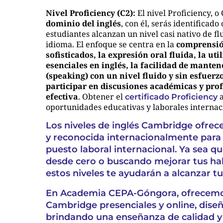
Nivel Proficiency (C2):
El nivel Proficiency, o 
dominio del inglés
, con él, serás identificad
estudiantes alcanzan un nivel casi nativo de fl
idioma. El enfoque se centra en la
comprensió
sofisticados, la expresión oral fluida, la u
esenciales en inglés, la facilidad de mante
(speaking) con un nivel fluido y sin esfuerz
participar en discusiones académicas y pro
efectiva
. Obtener el
a
certificado Proficiency
oportunidades educativas y laborales internac
Los niveles de inglés Cambridge ofrece
y reconocida internacionalmente para
puesto laboral internacional. Ya sea 
desde cero o buscando mejorar tus hab
estos niveles te ayudarán a alcanzar tu
En Academia CEPA-Góngora, ofrecem
Cambridge
presenciales y online, dise
brindando una enseñanza de calidad y