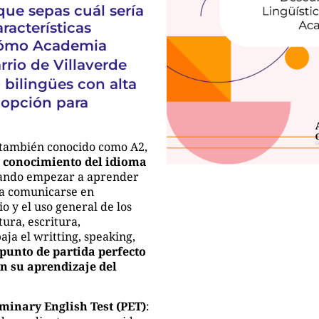
que sepas cuál sería
racterísticas
 cómo
Academia
rio de Villaverde
o bilingües con alta
 opción para
, también conocido como A2,
n conocimiento del idioma
eando empezar a aprender
n a comunicarse en
o y el uso general de los
ura, escritura,
aja el writting, speaking,
 punto de partida perfecto
n su aprendizaje del
minary English Test (PET)
: