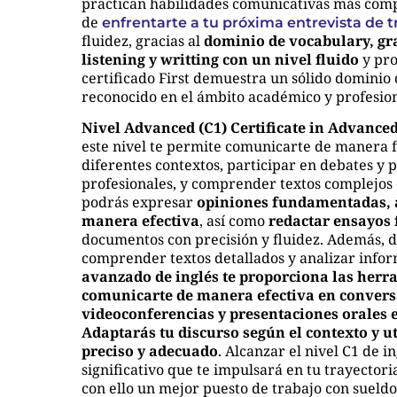
practican habilidades comunicativas más compl
de
enfrentarte a tu próxima entrevista de t
fluidez, gracias al
dominio de vocabulary, g
listening y writting con un nivel fluido
y pro
certificado First demuestra un sólido dominio
reconocido en el ámbito académico y profesion
Nivel Advanced (C1) Certificate in Advance
este nivel te permite comunicarte de manera fl
diferentes contextos, participar en debates y
profesionales, y comprender textos complejos e
podrás expresar
opiniones fundamentadas, 
manera efectiva
, así como
redactar ensayos 
documentos con precisión y fluidez. Además, d
comprender textos detallados y analizar info
avanzado de inglés te proporciona las herr
comunicarte de manera efectiva en conversa
videoconferencias y presentaciones orales 
Adaptarás tu discurso según el contexto y u
preciso y adecuado
. Alcanzar el nivel C1 de 
significativo que te impulsará en tu trayectori
con ello un mejor puesto de trabajo con sueldo