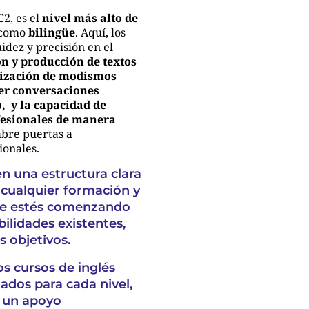
C2, es el
nivel más alto de
o como
bilingüe
. Aquí, los
uidez y precisión en el
n y producción de textos
tilización de modismos
ner conversaciones
o, y la capacidad de
fesionales de manera
bre puertas a
ionales.
n una estructura clara
 cualquier formación y
que estés comenzando
ilidades existentes,
s objetivos.
os
cursos de inglés
ñados para cada nivel,
 un apoyo