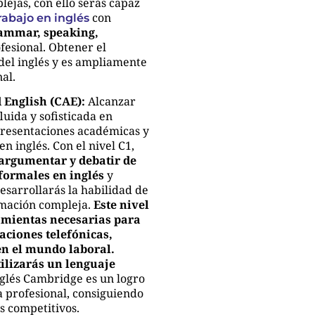
ejas, con ello serás capaz
con
rabajo en inglés
rammar, speaking,
fesional. Obtener el
 del inglés y es ampliamente
al.
d English (CAE):
Alcanzar
uida y sofisticada en
 presentaciones académicas y
n inglés. Con el nivel C1,
argumentar y debatir de
formales en inglés
y
esarrollarás la habilidad de
rmación compleja.
Este nivel
amientas necesarias para
ciones telefónicas,
en el mundo laboral.
tilizarás un lenguaje
inglés Cambridge es un logro
a profesional, consiguiendo
s competitivos.