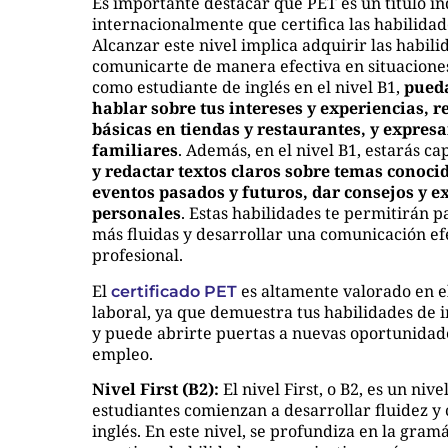
Es importante destacar que PET es un título i
internacionalmente que certifica las habilidade
Alcanzar este nivel implica adquirir las habil
comunicarte de manera efectiva en situaciones
como estudiante de inglés en el nivel B1,
pueda
hablar sobre tus intereses y experiencias, r
básicas en tiendas y restaurantes, y expres
familiares
. Además, en el nivel B1, estarás c
y redactar textos claros sobre temas conoci
eventos pasados y futuros, dar consejos y e
personales
. Estas habilidades te permitirán 
más fluidas y desarrollar una comunicación efe
profesional.
El
es altamente valorado en e
certificado PET
laboral, ya que demuestra tus habilidades de i
y puede abrirte puertas a nuevas oportunidad
empleo.
Nivel First (B2):
El nivel First, o B2, es un niv
estudiantes comienzan a desarrollar fluidez y 
inglés. En este nivel, se profundiza en la gramá